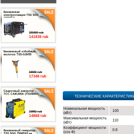
Бензиновая
электростанция TSS SGG
10000EH
153400 rub
141836 rub
Бензиновый отбойный
молоток TSS-GJH95
34692 rub
17346 rub
Сварочный инвертор
ТСС САИ-200А (TIG/MMA)
ТЕХНИЧЕСКИЕ ХАРАКТЕРИСТИК
Номинальная мощность
100
16992 rub
(кВт)
14868 rub
Максимальная мощность
110
(кВт)
Коэффициент мощности
0.8
Бензиновый генератор
(cos Ф)
TSS SGG 7500EH3 на