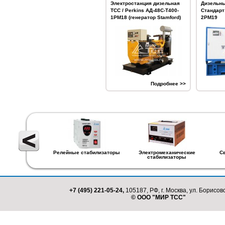
Электростанция дизельная
Дизельны
ТСС / Perkins АД-48С-Т400-
Стандарт
1РМ18 (генератор Stamford)
2РМ19
Подробнее >>
Релейные стабилизаторы
Электромеханические
С
стабилизаторы
+7 (495) 221-05-24,
105187, РФ, г. Москва, ул. Борисовс
© ООО "МИР ТСС"