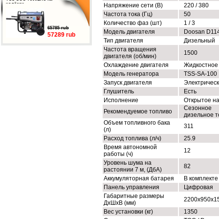
колёсах
Напряжение сети (В)
220 / 380
Частота тока (Гц)
50
Количество фаз (шт)
1 / 3
65785 rub
Модель двигателя
Doosan D11
57289 rub
Тип двигателя
Дизельный
Частота вращения
1500
двигателя (об/мин)
Охлаждение двигателя
Жидкостное
Модель генератора
TSS-SA-100
Запуск двигателя
Электричес
Глушитель
Есть
Исполнение
Открытое н
Сезонное
Рекомендуемое топливо
дизельное т
Объем топливного бака
311
(л)
Расход топлива (л/ч)
25.9
Время автономной
12
работы (ч)
Уровень шума на
82
растоянии 7 м, (ДбА)
Аккумуляторная батарея
В комплекте
Панель управления
Цифровая
Габаритные размеры
2200x950x1
ДхШхВ (мм)
Вес установки (кг)
1350