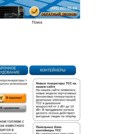
(495) 221-05-24
Товаров
в корзине:
0
АРОЧНОЕ
КОНТЕЙНЕРЫ
УДОВАНИЕ
ектрогенераторы
>
Новые генераторы ТСС на
рытого исполнения
нашем сайте
На нашем сайте появились
новые модели портативных
бензиновых генераторов
и
В корзину!
дизельных электростанций
ТСС в диапазоне
мощностей от 1 кВт до 10
В сравнение
кВт. В преддверии начала
дачного сезона действуют
выгодные скидки на покупку.
ном топливе с
азе известного
Панельные блок-
уется в
контейнеры ТСС
Мы заморозили цены для