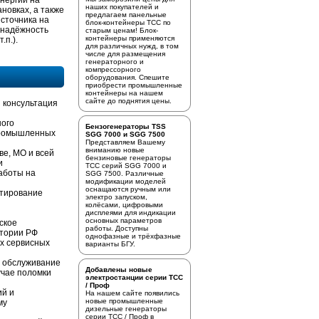
энергии на
наших покупателей и
новках, а также
предлагаем
панельные
источника на
блок-контейнеры ТСС
по
 надёжность
старым ценам! Блок-
контейнеры применяются
.п.).
для различных нужд, в том
числе для размещения
генераторного и
компрессорного
оборудования. Спешите
приобрести промышленные
контейнеры на нашем
сайте до поднятия цены.
 консультация
ного
Бензогенераторы TSS
промышленных
SGG 7000 и SGG 7500
Представляем Вашему
вниманию новые
ве, МО и всей
бензиновые генераторы
и
ТСС серий SGG 7000 и
аботы на
SGG 7500. Различные
модификации моделей
оснащаются ручным или
стирование
электро запуском,
колёсами, цифровыми
дисплеями для индикации
основных параметров
ское
работы. Доступны
итории РФ
однофазные и трёхфазные
х сервисных
варианты БГУ.
е обслуживание
Добавлены новые
учае поломки
электростанции серии ТСС
/ Проф
ий и
На нашем сайте появились
новые промышленные
му
дизельные генераторы
серии ТСС / Проф в