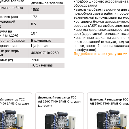
уемое топливо
• подбор широкого ассортимента
дизельное топливо
оборудования
пливного бака
• выезд на объект заказчика для
1500
подробной сметы работ и профе
плива (л/ч)
172
технической консультации на ме
• установка блоков автоматическо
тономной
8.5
резерва (АВР) на любые электро
)
• аренда дизельных электростан
шума на
107
срок (с доставкой топлива и тех
 7 м, (ДбА)
• различные варианты исполнен
торная батарея
В комплекте
электростанций (в кожухе, под ка
правления
Цифровая
шасси, в контейнере, на салазках
автофургоне)
ые размеры
4030х1710х2260
Подробнее о наших услугах >>
м)
овки (кг)
7260
ТСС / Perkins
Дизельный генератор ТСС
й генератор ТСС
Дизельный генератор ТСС
АД-250С-Т400-2РМ3 Стандарт
Т400-1РМ3 Стандарт
АД-250С-Т400-1РМ3 Станд
(автомат)