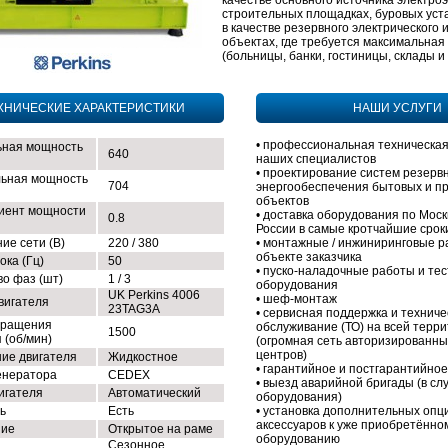
качестве основного источника электро
строительных площадках, буровых уста
в качестве резервного электрического 
объектах, где требуется максимальная
(больницы, банки, гостиницы, склады и т
ХНИЧЕСКИЕ ХАРАКТЕРИСТИКИ
НАШИ УСЛУГИ
• профессиональная техническая
ная мощность
640
наших специалистов
• проектирование систем резерв
ьная мощность
704
энергообеспечения бытовых и 
объектов
иент мощности
• доставка оборудования по Моск
0.8
России в самые кротчайшие срок
ие сети (В)
220 / 380
• монтажные / инжиниринговые р
объекте заказчика
ока (Гц)
50
• пуско-наладочные работы и те
во фаз (шт)
1 / 3
оборудования
UK Perkins 4006
• шеф-монтаж
вигателя
23TAG3A
• сервисная поддержка и техниче
вращения
обслуживание (ТО) на всей терр
1500
 (об/мин)
(огромная сеть авторизированны
центров)
ие двигателя
Жидкостное
• гарантийное и постгарантийно
енератора
CEDEX
• выезд аварийной бригады (в сл
игателя
Автоматический
оборудования)
ь
Есть
• установка дополнительных опц
аксессуаров к уже приобретённо
ние
Открытое на раме
оборудованию
Сезонное