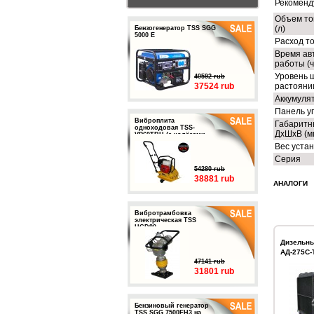
Рекоменд
Объем то
(л)
Бензогенератор TSS SGG
5000 E
Расход то
Время ав
работы (ч
Уровень 
40592 rub
37524 rub
растоянии
Аккумуля
Панель у
Виброплита
Габаритн
одноходовая TSS-
ДхШхВ (м
VP60TRH (с колёсами,
баком и ковриком)
Вес устан
Серия
54280 rub
38881 rub
АНАЛОГИ
Вибротрамбовка
электрическая TSS
HCD90
Дизельны
АД-275С-
47141 rub
31801 rub
Бензиновый генератор
TSS SGG 7500EH3 на