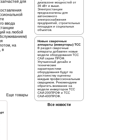
 запчастей для
диапазоне мощностей от
36 кВт и выше.
Электростанции
 составления
предназначены для
ссиональной
автономного
сте
электроснабжения
го ввода
предприятий, строительных
площадок и социальных
станции
объектов.
ций на любой
.обслуживанием)
ия
Новые сварочные
аппараты (инверторы) ТСС
потом, на
В раздел
сварочные
, в
аппараты
добавлен новые
модели оборудования ТСС
САИ серии ПРОФ.
Улучшенный дизайн и
технические
характеристики
оборудования будут по
достоинству оценены
каждым профессиональным
сварщиком. Рекомендуем
обратить внимание на
модели инверторов
ТСС
САИ-200ПРОФ
и
ТСС
Еще товары
САИ-400ПРОФ.
Все новости
арт