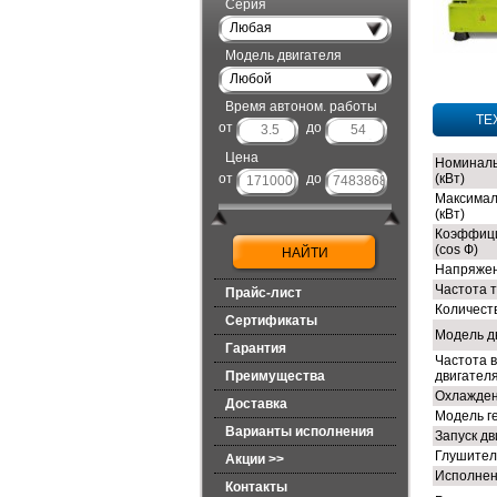
Серия
Любая
Модель двигателя
Любой
Время автоном. работы
ТЕ
от
до
Цена
Номиналь
от
до
(кВт)
Максимал
(кВт)
Коэффиц
(cos Ф)
Напряжен
Частота т
Прайс-лист
Количест
Сертификаты
Модель д
Гарантия
Частота 
Преимущества
двигателя
Охлажден
Доставка
Модель г
Варианты исполнения
Запуск дв
Глушител
Акции >>
Исполне
Контакты