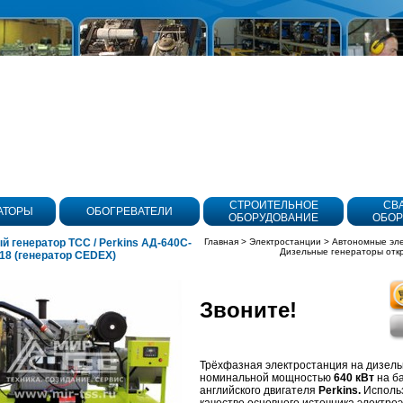
СТРОИТЕЛЬНОЕ
СВ
АТОРЫ
ОБОГРЕВАТЕЛИ
ОБОРУДОВАНИЕ
ОБОР
й генератор ТСС / Perkins АД-640С-
Главная
>
Электростанции
>
Автономные эл
Дизельные генераторы отк
18 (генератор CEDEX)
Звоните!
олнения
Трёхфазная электростанция на дизель
номинальной мощностью
640 кВт
на б
английского двигателя
Perkins.
Использ