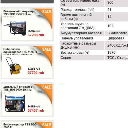
Объем топливного бака
300
(л)
Расход топлива (л/ч)
21
Бензиновый генератор
TSS SGG 7500EH3 на
Время автономной
14
колёсах
работы (ч)
Уровень шума на
102
растоянии 7 м, (ДбА)
65785 rub
Аккумуляторная батарея
В комплекте
57289 rub
Панель управления
Цифровая
Габаритные размеры
2400х1175х
ДхШхВ (мм)
Виброплита
одноходовая TSS-VP90TL
Вес установки (кг)
1970
(с колёсами, баком и
Серия
ТСС / Станд
подошвой)
51094 rub
37701 rub
Дизельный генератор
TSS SDG 5000 EH3 на
колёсах
64192 rub
57407 rub
Бензогенератор TSS SGG
2600 E