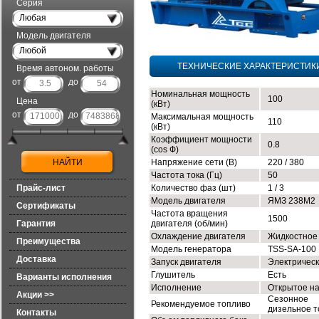
Серия
Любая
Модель двигателя
Любой
ТЕХНИЧЕСКИЕ ХАРАКТЕРИСТИК
Время автоном. работы
от
до
Номинальная мощность
100
Цена
(кВт)
от
до
Максимальная мощность
110
(кВт)
Коэффициент мощности
0.8
(cos Ф)
Напряжение сети (В)
220 / 380
Частота тока (Гц)
50
Прайс-лист
Количество фаз (шт)
1 / 3
Модель двигателя
ЯМЗ 238М2
Сертификаты
Частота вращения
1500
Гарантия
двигателя (об/мин)
Охлаждение двигателя
Жидкостное
Преимущества
Модель генератора
TSS-SA-100
Доставка
Запуск двигателя
Электричес
Глушитель
Есть
Варианты исполнения
Исполнение
Открытое н
Акции >>
Сезонное
Рекомендуемое топливо
дизельное т
Контакты