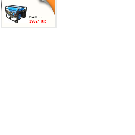
22420 rub
19824 rub