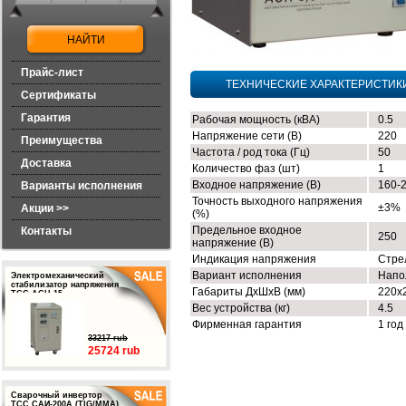
Прайс-лист
ТЕХНИЧЕСКИЕ ХАРАКТЕРИСТИК
Сертификаты
Гарантия
Рабочая мощность (кВА)
0.5
Напряжение сети (В)
220
Преимущества
Частота / род тока (Гц)
50
Доставка
Количество фаз (шт)
1
Входное напряжение (В)
160-
Варианты исполнения
Точность выходного напряжения
±3%
Акции >>
(%)
Предельное входное
Контакты
250
напряжение (В)
Индикация напряжения
Стре
Вариант исполнения
Напо
Электромеханический
стабилизатор напряжения
Габариты ДхШхВ (мм)
220х
ТСС АСН-15
Вес устройства (кг)
4.5
Фирменная гарантия
1 год
33217 rub
25724 rub
Сварочный инвертор
ТСС САИ-200А (TIG/MMA)