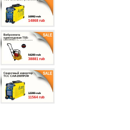
16992 rub
14868 rub
Виброплита
одноходовая TSS-
VP60TRH (с колёсами,
баком и ковриком)
54280 rub
38881 rub
Сварочный инвертор
ТСС САИ-200ПРОФ
12390 rub
11564 rub