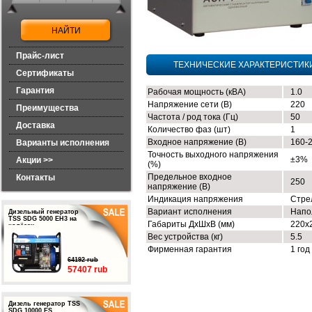
Прайс-лист
ТЕХНИЧЕСКИЕ ХАРАКТЕРИСТИК
Сертификаты
Гарантия
Рабочая мощность (кВА)
1.0
Напряжение сети (В)
220
Преимущества
Частота / род тока (Гц)
50
Доставка
Количество фаз (шт)
1
Входное напряжение (В)
160-
Варианты исполнения
Точность выходного напряжения
±3%
Акции >>
(%)
Предельное входное
Контакты
250
напряжение (В)
Индикация напряжения
Стре
Вариант исполнения
Напо
Дизельный генератор
TSS SDG 5000 EH3 на
Габариты ДхШхВ (мм)
220х
колёсах
Вес устройства (кг)
5.5
Фирменная гарантия
1 год
64192 rub
57407 rub
Дизель генератор TSS
SDG 10000 ES