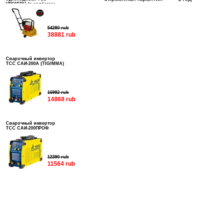
VP60TRH (с колёсами,
баком и ковриком)
54280 rub
38881 rub
Сварочный инвертор
ТСС САИ-200А (TIG/MMA)
16992 rub
14868 rub
Сварочный инвертор
ТСС САИ-200ПРОФ
12390 rub
11564 rub