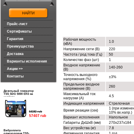
Прайс-лист
ТЕХНИЧЕСКИЕ ХАРАКТЕРИСТИК
Сертификаты
Гарантия
Рабочая мощность
1.0
(кВА)
Преимущества
Напряжение сети (В)
220
Доставка
Частота / род тока (Гц)
50
Количество фаз (шт)
1
Варианты исполнения
Входное напряжение
140-260
Акции >>
(В)
Точность выходного
Контакты
±3%
напряжения (%)
Предельное входное
260
напряжение (В)
Дизельный генератор
Максимальный ток
TSS SDG 5000 EH3 на
4.5
колёсах
нагрузки (А)
Индикация напряжения
Стрелочная
1 (при измене
Время реакции (сек)
64192 rub
10% вх.напр.)
57407 rub
Вариант исполнения
Напольное
Габариты ДхШхВ (мм)
270х237х184
Вес устройства (кг)
7.8
Виброплита
Фирменная гарантия
1 год
одноходовая TSS-