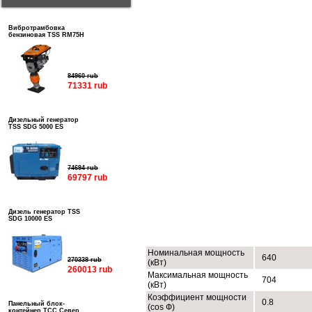
Вибротрамбовка
бензиновая TSS RM75H
84960 rub
71331 rub
Дизельный генератор
TSS SDG 5000 ES
74694 rub
69797 rub
Дизель генератор TSS
SDG 10000 ES
ТЕХНИЧЕСКИЕ ХАРАКТЕРИСТИК
Номинальная мощность
640
270338 rub
(кВт)
260013 rub
Максимальная мощность
704
(кВт)
Коэффициент мощности
0.8
Панельный блок-
(cos Ф)
контейнер ТСС Север