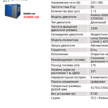
ПБК-3
Напряжение сети (В)
220 / 380
Частота тока (Гц)
50
Количество фаз (шт)
1 / 3
316000 rub
Perkins 4006
Модель двигателя
315000 rub
23TAG3A
Тип двигателя
Дизельный
Частота вращения
1500
двигателя (об/мин)
Охлаждение двигателя
Жидкостное
Leroy Somm
Модель генератора
LSA49.1 M7
Запуск двигателя
Автоматиче
Глушитель
Есть
Исполнение
Открытое н
Сезонное
Рекомендуемое топливо
дизельное т
Расход топлива (л/ч)
175
Уровень шума на
107
растоянии 7 м, (ДбА)
Аккумуляторная батарея
В комплекте
Панель управления
Цифровая
Габаритные размеры
4175x1720x
ДхШхВ (мм)
Вес установки (кг)
5730
Серия
ТСС / Perkin