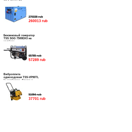
270338 rub
260013 rub
Бензиновый генератор
TSS SGG 7500EH3 на
колёсах
65785 rub
57289 rub
Виброплита
одноходовая TSS-VP90TL
(с колёсами, баком и
подошвой)
51094 rub
37701 rub