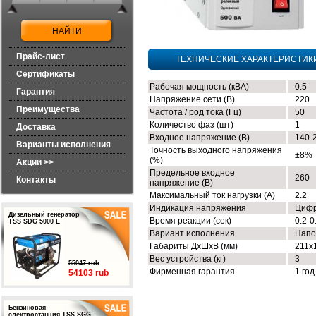
Прайс-лист
ТЕХНИЧЕСКИЕ ХАРАКТЕРИСТИК
Сертификаты
Рабочая мощность (кВА)
0.5
Гарантия
Напряжение сети (В)
220
Преимущества
Частота / род тока (Гц)
50
Количество фаз (шт)
1
Доставка
Входное напряжение (В)
140-
Варианты исполнения
Точность выходного напряжения
±8%
(%)
Акции >>
Предельное входное
260
Контакты
напряжение (В)
Максимальный ток нагрузки (А)
2.2
Индикация напряжения
Цифр
Дизельный генератор
Время реакции (сек)
0.2-0
TSS SDG 5000 E
Вариант исполнения
Напо
Габариты ДхШхВ (мм)
211x
Вес устройства (кг)
3
55047 rub
Фирменная гарантия
1 год
54103 rub
Бензиновая
электростанция TSS SGG