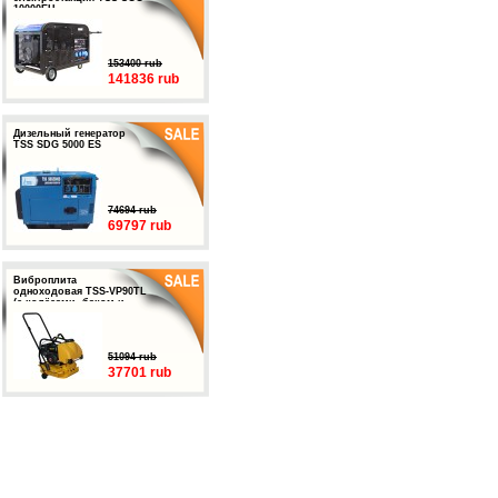
10000EH
153400 rub
141836 rub
Дизельный генератор
TSS SDG 5000 ES
74694 rub
69797 rub
Виброплита
одноходовая TSS-VP90TL
(с колёсами, баком и
подошвой)
51094 rub
37701 rub