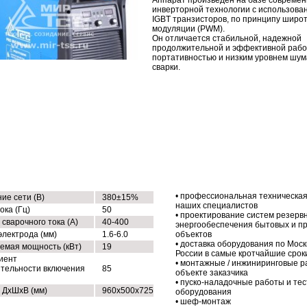
Аппарат произведен на базе совреме
инверторной технологии c использов
IGBT транзисторов, по принципу широ
модуляции (PWM).
Он отличается стабильной, надежной
продолжительной и эффективной рабо
портативностью и низким уровнем шум
сварки.
ХНИЧЕСКИЕ ХАРАКТЕРИСТИКИ
НАШИ УСЛУГИ
• профессиональная техническая
ие сети (В)
380±15%
наших специалистов
ока (Гц)
50
• проектирование систем резерв
сварочного тока (А)
40-400
энергообеспечения бытовых и 
электрода (мм)
1.6-6.0
объектов
• доставка оборудования по Моск
емая мощность (кВт)
19
России в самые кротчайшие срок
иент
• монтажные / инжиниринговые р
тельности включения
85
объекте заказчика
• пуско-наладочные работы и те
 ДхШхВ (мм)
960х500х725
оборудования
• шеф-монтаж