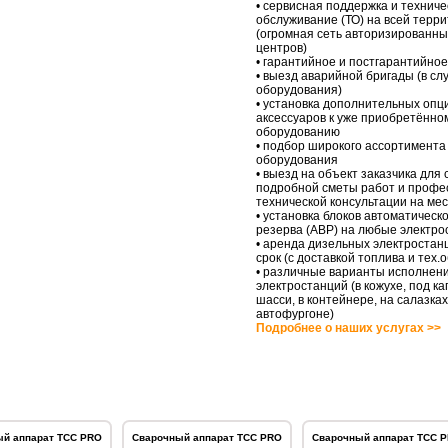
• сервисная поддержка и техниче
обслуживание (ТО) на всей терр
(огромная сеть авторизированны
центров)
• гарантийное и постгарантийно
• выезд аварийной бригады (в сл
оборудования)
• установка дополнительных опц
аксессуаров к уже приобретённо
оборудованию
• подбор широкого ассортимента
оборудования
• выезд на объект заказчика для
подробной сметы работ и профе
технической консультации на ме
• установка блоков автоматическо
резерва (АВР) на любые электро
• аренда дизельных электростан
срок (с доставкой топлива и тех
• различные варианты исполнен
электростанций (в кожухе, под ка
шасси, в контейнере, на салазках
автофургоне)
Подробнее о наших услугах >>
й аппарат ТСС PRO
Сварочный аппарат ТСС PRO
Сварочный аппарат ТСС 