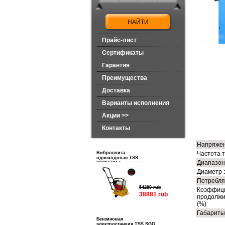
Прайс-лист
Сертификаты
Гарантия
Преимущества
Доставка
Варианты исполнения
Акции >>
ТЕ
Контакты
Напряжен
Виброплита
Частота т
одноходовая TSS-
Диапазон 
VP60TRH (с колёсами,
баком и ковриком)
Диаметр 
Потребля
54280 rub
Коэффиц
38881 rub
продолжи
(%)
Габариты
Бензиновая
электростанция TSS SGG