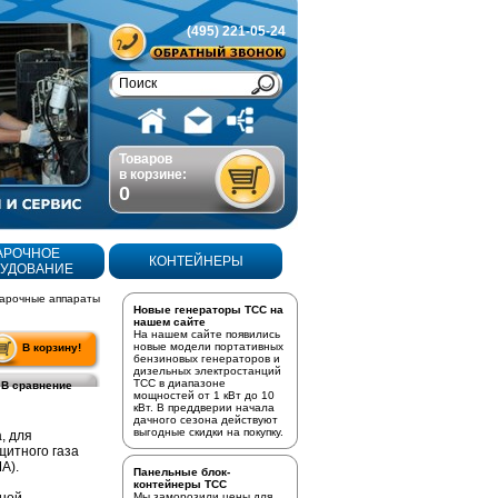
(495) 221-05-24
Товаров
в корзине:
0
АРОЧНОЕ
КОНТЕЙНЕРЫ
УДОВАНИЕ
арочные аппараты
Новые генераторы ТСС на
нашем сайте
На нашем сайте появились
новые модели портативных
В корзину!
бензиновых генераторов
и
дизельных электростанций
ТСС в диапазоне
В сравнение
мощностей от 1 кВт до 10
кВт. В преддверии начала
дачного сезона действуют
выгодные скидки на покупку.
, для
щитного газа
А).
Панельные блок-
контейнеры ТСС
Мы заморозили цены для