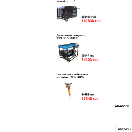
10000EH
153400 rub
141836 rub
Дизельный генератор
TSS SDG 5000 E
55047 rub
54103 rub
Бензиновый отбойный
молоток TSS-GJH95
34692 rub
17346 rub
АНАЛОГИ
Сварочны