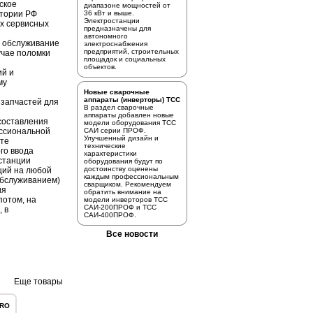
ское
диапазоне мощностей от
итории РФ
36 кВт и выше.
Электростанции
х сервисных
предназначены для
автономного
е обслуживание
электроснабжения
предприятий, строительных
учае поломки
площадок и социальных
объектов.
ий и
му
Новые сварочные
аппараты (инверторы) ТСС
 запчастей для
В раздел
сварочные
аппараты
добавлен новые
 составления
модели оборудования ТСС
ссиональной
САИ серии ПРОФ.
Улучшенный дизайн и
сте
технические
го ввода
характеристики
станции
оборудования будут по
достоинству оценены
ций на любой
каждым профессиональным
.обслуживанием)
сварщиком. Рекомендуем
ия
обратить внимание на
потом, на
модели инверторов
ТСС
САИ-200ПРОФ
и
ТСС
, в
САИ-400ПРОФ.
Все новости
Еще товары
PRO