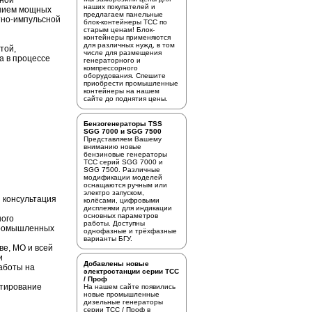
нной
наших покупателей и
анием мощных
предлагаем
панельные
тно-импульсной
блок-контейнеры ТСС
по
старым ценам! Блок-
контейнеры применяются
для различных нужд, в том
той,
числе для размещения
а в процессе
генераторного и
компрессорного
оборудования. Спешите
приобрести промышленные
контейнеры на нашем
сайте до поднятия цены.
Бензогенераторы TSS
SGG 7000 и SGG 7500
Представляем Вашему
вниманию новые
бензиновые генераторы
ТСС серий SGG 7000 и
SGG 7500. Различные
модификации моделей
оснащаются ручным или
электро запуском,
 консультация
колёсами, цифровыми
дисплеями для индикации
основных параметров
ного
работы. Доступны
промышленных
однофазные и трёхфазные
варианты БГУ.
ве, МО и всей
и
Добавлены новые
аботы на
электростанции серии ТСС
/ Проф
стирование
На нашем сайте появились
новые промышленные
дизельные генераторы
серии ТСС / Проф в