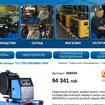
СТРОИТЕЛЬНОЕ
СВ
АТОРЫ
ОБОГРЕВАТЕЛИ
ОБОРУДОВАНИЕ
ОБОР
й аппарат ТСС PRO MIG/MMA-400F
Главная
>
Сварочное оборудование
>
Св
Артикул:
068005
94 341
rub
Сварочный аппарат инверторного типа
полуавтоматической сварки в среде за
(MIG/MAG) и ручной дуговой сварки (ММ