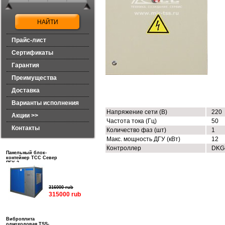
Прайс-лист
Сертификаты
Гарантия
Преимущества
Доставка
ТЕХНИЧЕСКИЕ ХАРАКТЕРИСТИК
Варианты исполнения
Напряжение сети (В)
220
Акции >>
Частота тока (Гц)
50
Контакты
Количество фаз (шт)
1
Макс. мощность ДГУ (кВт)
12
Контроллер
DKG
Панельный блок-
контейнер ТСС Север
ПБК-3
316000 rub
315000 rub
Виброплита
одноходовая TSS-