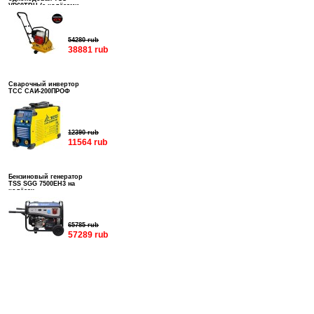
VP60TRH (с колёсами,
баком и ковриком)
54280 rub
38881 rub
Сварочный инвертор
ТСС САИ-200ПРОФ
12390 rub
11564 rub
Бензиновый генератор
TSS SGG 7500EH3 на
колёсах
65785 rub
57289 rub