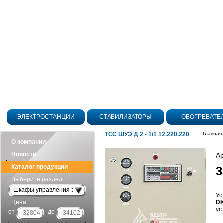
ЭЛЕКТРОСТАНЦИИ
СТАБИЛИЗАТОРЫ
ОБОГРЕВАТЕ
ТСС ШУЭ Д 2 - 1/1 12.220.220
Главная
О компании
Новости
Ар
Каталог продукции
3
Выберите раздел
Шкафы управления электроагрегатом (ШУЭ)
Ус
Цена
DK
ус
от
до