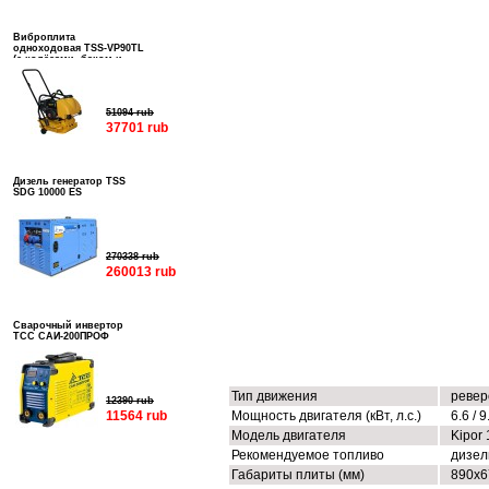
Виброплита
одноходовая TSS-VP90TL
(с колёсами, баком и
подошвой)
51094 rub
37701 rub
Дизель генератор TSS
SDG 10000 ES
270338 rub
260013 rub
Сварочный инвертор
ТСС САИ-200ПРОФ
ТЕХНИЧЕСКИЕ ХАРАКТЕРИСТИК
Тип движения
ревер
12390 rub
11564 rub
Мощность двигателя (кВт, л.с.)
6.6 / 9
Модель двигателя
Kipor
Рекомендуемое топливо
дизел
Габариты плиты (мм)
890х6