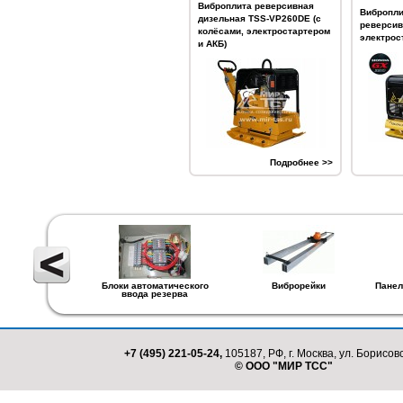
Виброплита реверсивная
Вибропли
дизельная TSS-VP260DE (с
реверсив
колёсами, электростартером
электрос
и АКБ)
Подробнее >>
Блоки автоматического
Виброрейки
Панел
ввода резерва
+7 (495) 221-05-24,
105187, РФ, г. Москва, ул. Борисовс
© ООО "МИР ТСС"