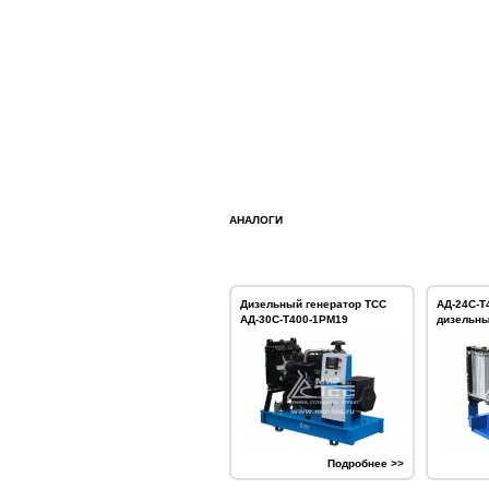
АНАЛОГИ
Дизельный генератор ТСС
АД-24С-Т
АД-30С-Т400-1РМ19
дизельны
Подробнее >>