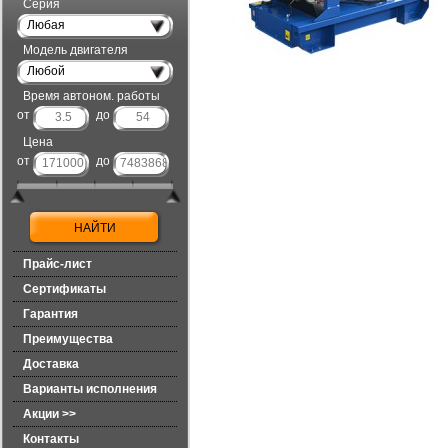
Серия
Любая
Модель двигателя
Любой
Время автоном. работы
от
до
Цена
от
до
Прайс-лист
Сертификаты
Гарантия
Преимущества
Доставка
Варианты исполнения
Акции >>
Контакты