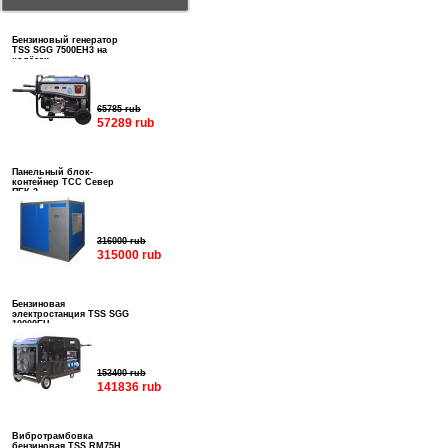
Бензиновый генератор
TSS SGG 7500EH3 на
колёсах
65785 rub
57289 rub
Панельный блок-
контейнер ТСС Север
ПБК-3
316000 rub
315000 rub
Бензиновая
электростанция TSS SGG
10000EH
153400 rub
141836 rub
Вибротрамбовка
бензиновая TSS RM75H