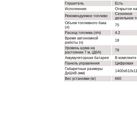
Глушитель
Есть
Исполнение
Открытое н
Сезонное
Рекомендуемое топливо
дизельное т
Объем топливного бака
75
(л)
Расход топлива (л/ч)
4.2
Время автономной
18
работы (ч)
Уровень шума на
78
растоянии 7 м, (ДбА)
Аккумуляторная батарея
В комплекте
Панель управления
Цифровая
Габаритные размеры
1400x610x1
ДхШхВ (мм)
Вес установки (кг)
660