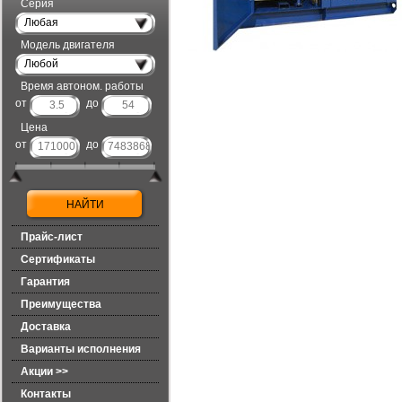
Серия
Любая
Модель двигателя
Любой
Время автоном. работы
от
до
Цена
от
до
Прайс-лист
Сертификаты
Гарантия
Преимущества
Доставка
Варианты исполнения
Акции >>
Контакты