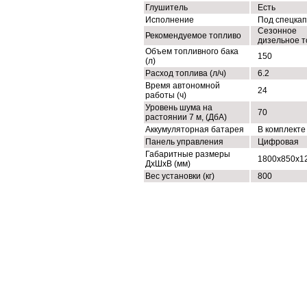
Глушитель
Есть
Исполнение
Под спецка
Сезонное
Рекомендуемое топливо
дизельное т
Объем топливного бака
150
(л)
Расход топлива (л/ч)
6.2
Время автономной
24
работы (ч)
Уровень шума на
70
растоянии 7 м, (ДбА)
Аккумуляторная батарея
В комплекте
Панель управления
Цифровая
Габаритные размеры
1800х850х1
ДхШхВ (мм)
Вес установки (кг)
800