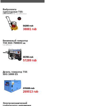
Виброплита
одноходовая TSS-
VP60TRH (с колёсами,
баком и ковриком)
54280 rub
38881 rub
Бензиновый генератор
TSS SGG 7500EH3 на
колёсах
65785 rub
57289 rub
Дизель генератор TSS
SDG 10000 ES
270338 rub
260013 rub
Электромеханический
стабилизатор напряжения