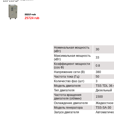
ТСС АСН-15
33217 rub
25724 rub
ТЕХНИЧЕСКИЕ ХАРАКТЕРИСТИК
Номинальная мощность
30
(кВт)
Максимальная мощность
33
(кВт)
Коэффициент мощности
0.8
(cos Ф)
Напряжение сети (В)
380
Частота тока (Гц)
50
Количество фаз (шт)
3
Модель двигателя
TSS TDL 36 
Тип двигателя
Дизельный
Частота вращения
1500
двигателя (об/мин)
Охлаждение двигателя
Жидкостное
Модель генератора
TSS-SA-30
Запуск двигателя
Автоматиче