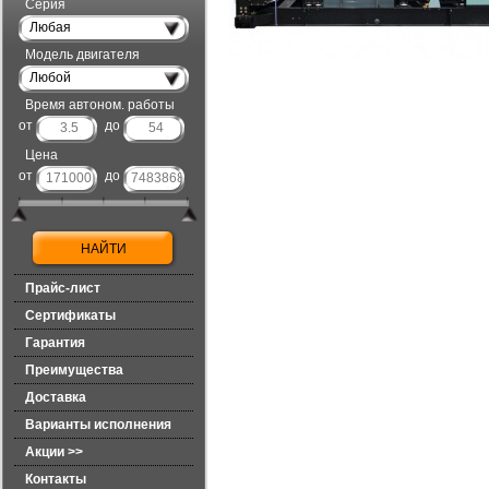
Серия
Любая
Модель двигателя
Любой
Время автоном. работы
от
до
Цена
от
до
Прайс-лист
Сертификаты
Гарантия
Преимущества
Доставка
Варианты исполнения
Акции >>
Контакты