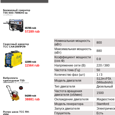
Бензиновый генератор
TSS SGG 7500EH3 на
колёсах
65785 rub
ТЕХНИЧЕСКИЕ ХАРАКТЕРИСТИК
57289 rub
Номинальная мощность
800
(кВт)
Сварочный инвертор
ТСС САИ-200ПРОФ
Максимальная мощность
880
(кВт)
Коэффициент мощности
0.8
(cos Ф)
12390 rub
11564 rub
Напряжение сети (В)
220 / 380
Частота тока (Гц)
50
Количество фаз (шт)
1 / 3
Виброплита
S12H-PTA
Модель двигателя
одноходовая TSS-
(Mitsubishi)
VP60TRH (с колёсами,
баком и ковриком)
Тип двигателя
Дизельный
Частота вращения
1500
двигателя (об/мин)
54280 rub
38881 rub
Охлаждение двигателя
Жидкостное
Модель генератора
Stamford
Запуск двигателя
Электричес
Резчик швов ТСС RH-
Глушитель
Есть
450H