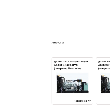
АНАЛОГИ
Дизельная электростанция
Дизельна
АД-800С-Т400-1РМ8
АД-800С-
(генератор Mecc Alte)
(генерат
Подробнее >>