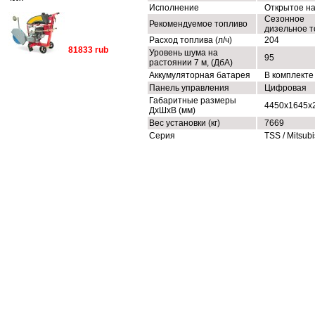
Исполнение
Открытое н
Сезонное
Рекомендуемое топливо
дизельное т
Расход топлива (л/ч)
204
81833 rub
Уровень шума на
95
растоянии 7 м, (ДбА)
Аккумуляторная батарея
В комплекте
Панель управления
Цифровая
Габаритные размеры
4450x1645x
ДхШхВ (мм)
Вес установки (кг)
7669
Серия
TSS / Mitsubi