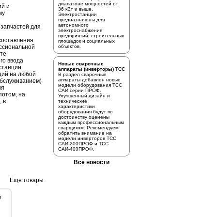
диапазоне мощностей от
ий и
36 кВт и выше.
му
Электростанции
предназначены для
автономного
 запчастей для
электроснабжения
предприятий, строительных
 составления
площадок и социальных
ссиональной
объектов.
сте
го ввода
Новые сварочные
станции
аппараты (инверторы) ТСС
ций на любой
В раздел
сварочные
аппараты
добавлен новые
.обслуживанием)
модели оборудования ТСС
ия
САИ серии ПРОФ.
потом, на
Улучшенный дизайн и
, в
технические
характеристики
оборудования будут по
достоинству оценены
каждым профессиональным
сварщиком. Рекомендуем
обратить внимание на
модели инверторов
ТСС
САИ-200ПРОФ
и
ТСС
САИ-400ПРОФ.
Все новости
Еще товары
я