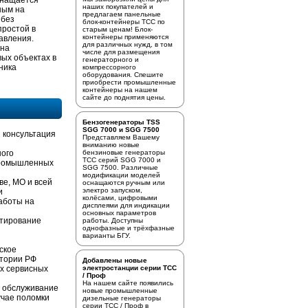
снащается
наших покупателей и
ным на
предлагаем
панельные
 без
блок-контейнеры ТСС
по
простой в
старым ценам! Блок-
контейнеры применяются
авления.
для различных нужд, в том
 на
числе для размещения
ых объектах в
генераторного и
ника
компрессорного
оборудования. Спешите
приобрести промышленные
контейнеры на нашем
сайте до поднятия цены.
Бензогенераторы TSS
SGG 7000 и SGG 7500
 консультация
Представляем Вашему
вниманию новые
ного
бензиновые генераторы
ТСС серий SGG 7000 и
промышленных
SGG 7500. Различные
модификации моделей
ве, МО и всей
оснащаются ручным или
электро запуском,
и
колёсами, цифровыми
аботы на
дисплеями для индикации
основных параметров
стирование
работы. Доступны
однофазные и трёхфазные
варианты БГУ.
ское
итории РФ
Добавлены новые
х сервисных
электростанции серии ТСС
/ Проф
На нашем сайте появились
е обслуживание
новые промышленные
учае поломки
дизельные генераторы
серии ТСС / Проф в