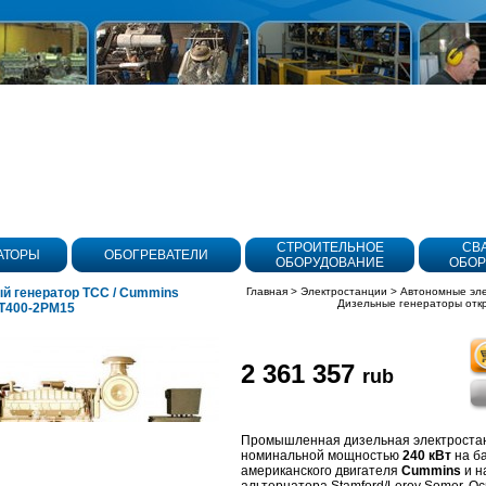
СТРОИТЕЛЬНОЕ
СВ
АТОРЫ
ОБОГРЕВАТЕЛИ
ОБОРУДОВАНИЕ
ОБОР
й генератор ТСС / Cummins
Главная
>
Электростанции
>
Автономные эл
Дизельные генераторы отк
Т400-2РМ15
2 361 357
rub
олнения
Промышленная дизельная электроста
номинальной мощностью
240 кВт
на б
американского двигателя
Cummins
и н