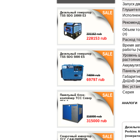
Запуск дв
Глушител
Дизельный генератор
Исполне
TSS SDG 10000 E3
Рекоменд
Объем то
(л)
231162 rub
228153 rub
Расход то
Время ав
работы (ч
Дизельный генератор
Уровень 
TSS SDG 5000 ES
растоянии
Аккумуля
Панель у
74694 rub
Габаритн
69797 rub
ДхШхВ (м
Вес устан
Серия
Панельный блок-
контейнер ТСС Север
ПБК-3
АНАЛОГИ
316000 rub
315000 rub
Дизельге
Perkins 
(генерато
Сварочный инвертор
ТСС САИ-200ПРОФ