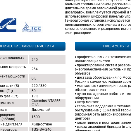
альтернатора Stamford/Leroy Somer. О
большим топливным баком, рассчитан
длительное время автономной работы
дозаправок. Комплектуется удобной и 
использовании цифровой панелью упр
Генераторная установка используется
промышленных, строительных и торгов
качестве основного и резервного источ
электроэнергии.
ХНИЧЕСКИЕ ХАРАКТЕРИСТИКИ
НАШИ УСЛУГИ
• профессиональная техническая
ная мощность
240
наших специалистов
• проектирование систем резерв
ьная мощность
264
энергообеспечения бытовых и 
объектов
иент мощности
• доставка оборудования по Моск
0.8
России в самые кротчайшие срок
ие сети (В)
220 / 380
• монтажные / инжиниринговые р
объекте заказчика
ока (Гц)
50
• пуско-наладочные работы и те
во фаз (шт)
1 / 3
оборудования
Cummins NTA855-
• шеф-монтаж
вигателя
G1A
• сервисная поддержка и техниче
ателя
Дизельный
обслуживание (ТО) на всей терр
(огромная сеть авторизированны
вращения
1500
центров)
 (об/мин)
• гарантийное и постгарантийно
ие двигателя
Жидкостное
• выезд аварийной бригады (в сл
енератора
TSS-SA-240
оборудования)