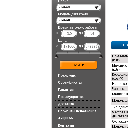
Серия
Любая
Модель двигателя
Любой
Время автоном. работы
от
до
Цена
ТЕ
от
до
Номиналь
(кВт)
Максимал
(кВт)
Коэффиц
Прайс-лист
(cos Ф)
Сертификаты
Напряжен
Частота т
Гарантия
Количест
Преимущества
Модель д
Доставка
Тип двиг
Варианты исполнения
Частота 
двигателя
Акции >>
Охлажден
Контакты
Модель г