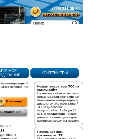
(495) 221-05-24
Товаров
в корзине:
0
АРОЧНОЕ
КОНТЕЙНЕРЫ
УДОВАНИЕ
ектрогенераторы
>
Новые генераторы ТСС на
рытого исполнения
нашем сайте
На нашем сайте появились
новые модели портативных
бензиновых генераторов
и
В корзину!
дизельных электростанций
ТСС в диапазоне
мощностей от 1 кВт до 10
В сравнение
кВт. В преддверии начала
дачного сезона действуют
выгодные скидки на покупку.
нция с
азе
Панельные блок-
адёжного
контейнеры ТСС
Мы заморозили цены для