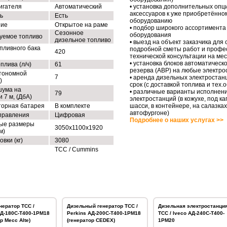
игателя
Автоматический
• установка дополнительных опц
аксессуаров к уже приобретённо
ь
Есть
оборудованию
ние
Открытое на раме
• подбор широкого ассортимента
Сезонное
оборудования
уемое топливо
дизельное топливо
• выезд на объект заказчика для
пливного бака
подробной сметы работ и профе
420
технической консультации на ме
• установка блоков автоматическо
плива (л/ч)
61
резерва (АВР) на любые электро
тономной
7
• аренда дизельных электростан
)
срок (с доставкой топлива и тех
шума на
• различные варианты исполнен
79
 7 м, (ДбА)
электростанций (в кожухе, под ка
торная батарея
В комплекте
шасси, в контейнере, на салазках
автофургоне)
правления
Цифровая
Подробнее о наших услугах >>
ые размеры
3050x1100x1920
м)
овки (кг)
3080
ТСС / Cummins
нератор ТСС /
Дизельный генератор ТСС /
Дизельная электростанци
АД-180С-Т400-1РМ18
Perkins АД-200С-Т400-1РМ18
ТСС / Iveco АД-240С-Т400-
р Mecc Alte)
(генератор CEDEX)
1РМ20